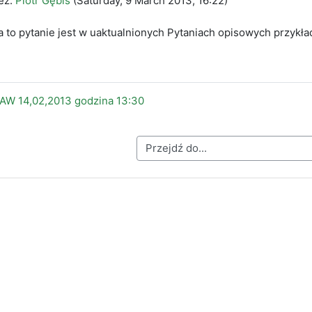
ez:
Piotr Gębiś
(
Saturday, 9 March 2013, 16:22
)
 to pytanie jest w uaktualnionych Pytaniach opisowych przykła
W 14,02,2013 godzina 13:30
Przejdź do...