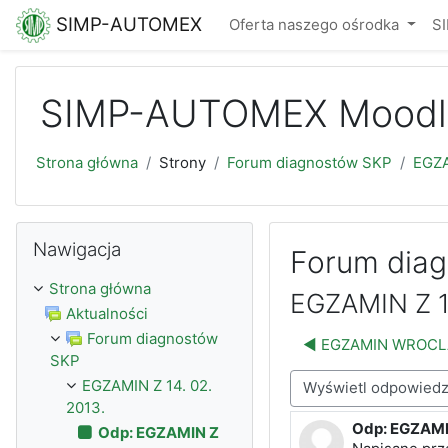
Przejdź do głównej zawartości
SIMP-AUTOMEX
Oferta naszego ośrodka
S
SIMP-AUTOMEX Moodl
Strona główna
Strony
Forum diagnostów SKP
EGZA
Pomiń Nawigacja
Nawigacja
Forum dia
Strona główna
EGZAMIN Z 14
Aktualności
Forum diagnostów
◀︎ EGZAMIN WROCLA
SKP
EGZAMIN Z 14. 02.
Sposób wyświetlania
2013.
Odp: EGZAMIN
Liczba odpowi
Odp: EGZAMIN Z