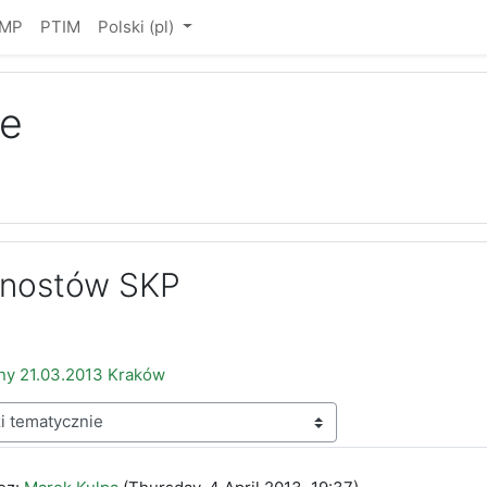
IMP
PTIM
Polski ‎(pl)‎
e
gnostów SKP
ny 21.03.2013 Kraków
edzi: 0