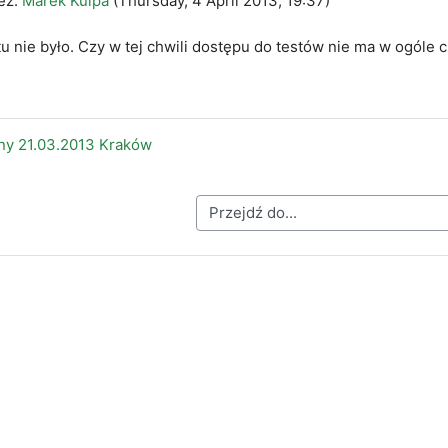
ez:
Marek Kulpa
(
Thursday, 4 April 2013, 19:37
)
 nie było. Czy w tej chwili dostępu do testów nie ma w ogóle 
ny 21.03.2013 Kraków
Przejdź do...