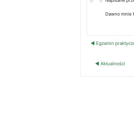
Napisane prz
Dawno mnie tu
◀︎ Egzamin praktycz
◀︎ Aktualności