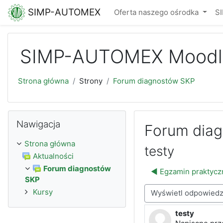
Przejdź do głównej zawartości
SIMP-AUTOMEX
Oferta naszego ośrodka
S
SIMP-AUTOMEX Moodl
Strona główna
Strony
Forum diagnostów SKP
Pomiń Nawigacja
Nawigacja
Forum dia
Strona główna
testy
Aktualności
Forum diagnostów
◀︎ Egzamin praktycz
SKP
Kursy
Sposób wyświetlania
testy
Liczba odpowi