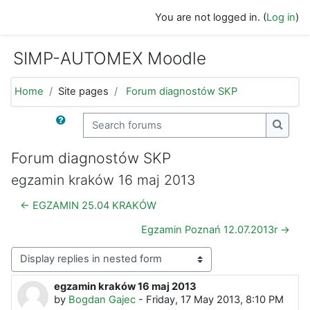
Skip to main content
You are not logged in. (
Log in
)
SIMP-AUTOMEX Moodle
Home
Site pages
Forum diagnostów SKP
Search forums
Search
Forum diagnostów SKP
egzamin kraków 16 maj 2013
← EGZAMIN 25.04 KRAKÓW
Egzamin Poznań 12.07.2013r →
Display mode
egzamin kraków 16 maj 2013
Number of replies: 0
by
Bogdan Gajec
-
Friday, 17 May 2013, 8:10 PM