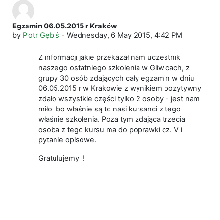
Egzamin 06.05.2015 r Kraków
Number of replies: 0
by
Piotr Gębiś
-
Wednesday, 6 May 2015, 4:42 PM
Z informacji jakie przekazał nam uczestnik
naszego ostatniego szkolenia w Gliwicach, z
grupy 30 osób zdających cały egzamin w dniu
06.05.2015 r w Krakowie z wynikiem pozytywny
zdało wszystkie części tylko 2 osoby - jest nam
miło bo właśnie są to nasi kursanci z tego
właśnie szkolenia. Poza tym zdająca trzecia
osoba z tego kursu ma do poprawki cz. V i
pytanie opisowe.
Gratulujemy !!