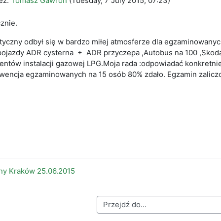
ez:
Tomasz Gawron
(
Tuesday, 7 July 2015, 07:23
)
znie.
yczny odbył się w bardzo miłej atmosferze dla egzaminowanych
pojazdy ADR cysterna + ADR przyczepa ,Autobus na 100 ,Skoda 
tów instalacji gazowej LPG.Moja rada :odpowiadać konkretnie i
kwencja egzaminowanych na 15 osób 80% zdało. Egzamin zalicz
ny Kraków 25.06.2015
Przejdź do...