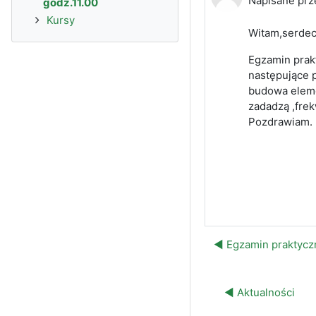
Napisane prz
godz.11.00
Kursy
Witam,serdec
Egzamin prakt
następujące 
budowa elemen
zadadzą ,fre
Pozdrawiam.
◀︎ Egzamin praktycz
◀︎ Aktualności