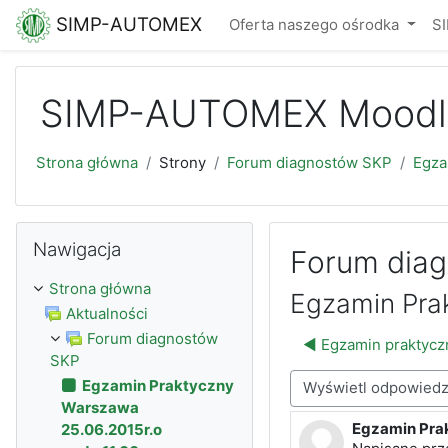
Przejdź do głównej zawartości
SIMP-AUTOMEX
Oferta naszego ośrodka
S
SIMP-AUTOMEX Moodl
Strona główna
Strony
Forum diagnostów SKP
Egza
Pomiń Nawigacja
Nawigacja
Forum dia
Strona główna
Egzamin Prak
Aktualności
Forum diagnostów
◀︎ Egzamin praktycz
SKP
Egzamin Praktyczny
Sposób wyświetlania
Warszawa
Egzamin Pra
25.06.2015r.o
Liczba odpowi