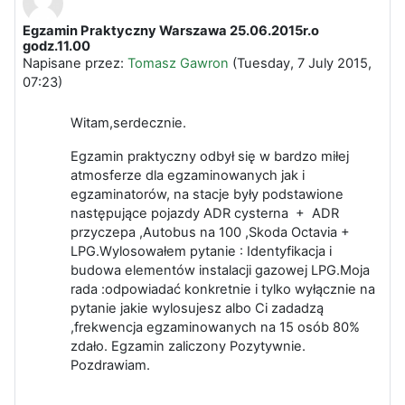
Egzamin Praktyczny Warszawa 25.06.2015r.o
Liczba odpowiedzi: 0
godz.11.00
Napisane przez:
Tomasz Gawron
(
Tuesday, 7 July 2015,
07:23
)
Witam,serdecznie.
Egzamin praktyczny odbył się w bardzo miłej
atmosferze dla egzaminowanych jak i
egzaminatorów, na stacje były podstawione
następujące pojazdy ADR cysterna + ADR
przyczepa ,Autobus na 100 ,Skoda Octavia +
LPG.Wylosowałem pytanie : Identyfikacja i
budowa elementów instalacji gazowej LPG.Moja
rada :odpowiadać konkretnie i tylko wyłącznie na
pytanie jakie wylosujesz albo Ci zadadzą
,frekwencja egzaminowanych na 15 osób 80%
zdało. Egzamin zaliczony Pozytywnie.
Pozdrawiam.