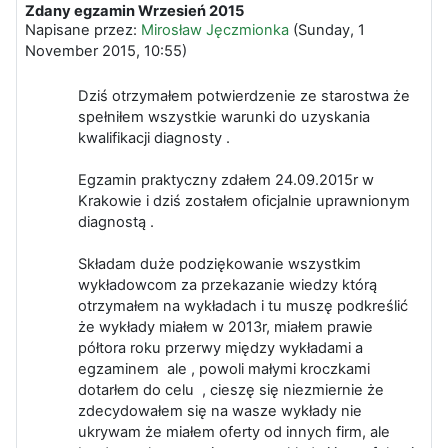
Zdany egzamin Wrzesień 2015
Liczba odpowiedzi: 0
Napisane przez:
Mirosław Jęczmionka
(
Sunday, 1
November 2015, 10:55
)
Dziś otrzymałem potwierdzenie ze starostwa że
spełniłem wszystkie warunki do uzyskania
kwalifikacji diagnosty .
Egzamin praktyczny zdałem 24.09.2015r w
Krakowie i dziś zostałem oficjalnie uprawnionym
diagnostą .
Składam duże podziękowanie wszystkim
wykładowcom za przekazanie wiedzy którą
otrzymałem na wykładach i tu muszę podkreślić
że wykłady miałem w 2013r, miałem prawie
półtora roku przerwy między wykładami a
egzaminem ale , powoli małymi kroczkami
dotarłem do celu , cieszę się niezmiernie że
zdecydowałem się na wasze wykłady nie
ukrywam że miałem oferty od innych firm, ale