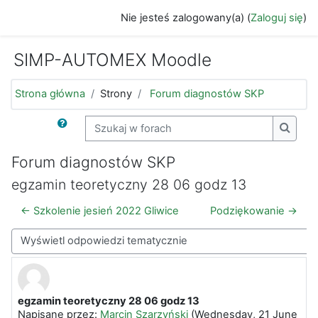
Przejdź do głównej zawartości
Nie jesteś zalogowany(a) (
Zaloguj się
)
SIMP-AUTOMEX Moodle
Strona główna
Strony
Forum diagnostów SKP
Szukaj w forach
Szukaj
Forum diagnostów SKP
egzamin teoretyczny 28 06 godz 13
← Szkolenie jesień 2022 Gliwice
Podziękowanie →
Sposób wyświetlania
egzamin teoretyczny 28 06 godz 13
Liczba odpowiedzi: 0
Napisane przez:
Marcin Szarzyński
(
Wednesday, 21 June