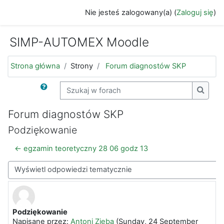
Przejdź do głównej zawartości
Nie jesteś zalogowany(a) (
Zaloguj się
)
SIMP-AUTOMEX Moodle
Strona główna
Strony
Forum diagnostów SKP
Szukaj w forach
Szukaj
Forum diagnostów SKP
Podziękowanie
← egzamin teoretyczny 28 06 godz 13
Sposób wyświetlania
Podziękowanie
Liczba odpowiedzi: 0
Napisane przez:
Antoni Zięba
(
Sunday, 24 September