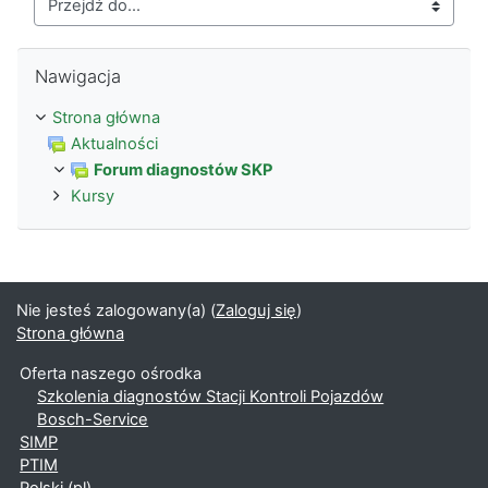
Przejdź do...
Pomiń Nawigacja
Nawigacja
Strona główna
Aktualności
Forum diagnostów SKP
Kursy
Nie jesteś zalogowany(a) (
Zaloguj się
)
Strona główna
Oferta naszego ośrodka
Szkolenia diagnostów Stacji Kontroli Pojazdów
Bosch-Service
SIMP
PTIM