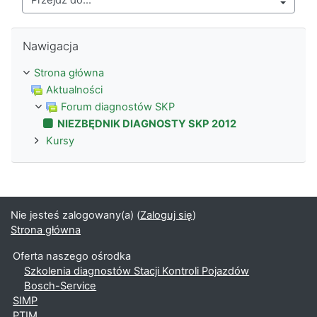
Przejdź do...
Pomiń Nawigacja
Nawigacja
Strona główna
Aktualności
Forum diagnostów SKP
NIEZBĘDNIK DIAGNOSTY SKP 2012
Kursy
Nie jesteś zalogowany(a) (
Zaloguj się
)
Strona główna
Oferta naszego ośrodka
Szkolenia diagnostów Stacji Kontroli Pojazdów
Bosch-Service
SIMP
PTIM