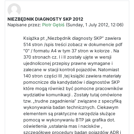
NIEZBĘDNIK DIAGNOSTY SKP 2012
Liczba odpowiedzi: 0
Napisane przez:
Piotr Gębiś
(
Sunday, 1 July 2012, 12:06
)
Książka pt „Niezbędnik diagnosty SKP” zawiera
514 stron /spis treści zobacz w dokumencie pdf
"0" / formatu A4 w tym 37 stron w kolorze . Na
370 stronach cz. I i II zostały ujęte w wersji
ujednoliconej przepisy prawne wymagane i
zalecane w stacji kontroli pojazdów. Natomiast
140 stron części III ,tej książki zawiera materiały
pomocnicze dla kandydatów i diagnostów SKP
które mogą również być pomocne pracowników
wydziałów komunikacji . Zostały tutaj omówione
tzw. „trudne zagadnienia” związane z specyfiką
wykonywania badan technicznych. Ciekawym
elementem są praktyczne narzędzia służące
pomocą w wykonywaniu BTP jak grafika dot.
oświetlenia ,ustalania mas i nacisków ,
szczegółowe procedury badan pojazdów ADR i