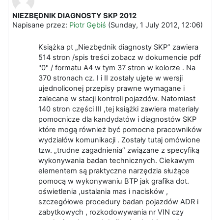
NIEZBĘDNIK DIAGNOSTY SKP 2012
Liczba odpowiedzi: 0
Napisane przez:
Piotr Gębiś
(
Sunday, 1 July 2012, 12:06
)
Książka pt „Niezbędnik diagnosty SKP” zawiera
514 stron /spis treści zobacz w dokumencie pdf
"0" / formatu A4 w tym 37 stron w kolorze . Na
370 stronach cz. I i II zostały ujęte w wersji
ujednoliconej przepisy prawne wymagane i
zalecane w stacji kontroli pojazdów. Natomiast
140 stron części III ,tej książki zawiera materiały
pomocnicze dla kandydatów i diagnostów SKP
które mogą również być pomocne pracowników
wydziałów komunikacji . Zostały tutaj omówione
tzw. „trudne zagadnienia” związane z specyfiką
wykonywania badan technicznych. Ciekawym
elementem są praktyczne narzędzia służące
pomocą w wykonywaniu BTP jak grafika dot.
oświetlenia ,ustalania mas i nacisków ,
szczegółowe procedury badan pojazdów ADR i
zabytkowych , rozkodowywania nr VIN czy