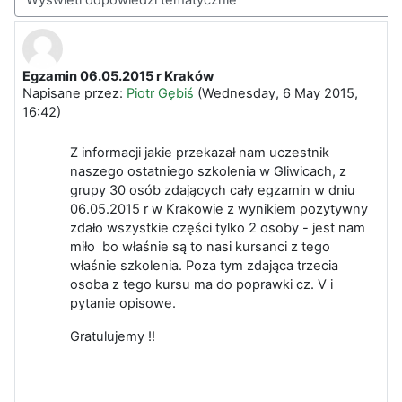
Sposób wyświetlania
Egzamin 06.05.2015 r Kraków
Liczba odpowiedzi: 0
Napisane przez:
Piotr Gębiś
(
Wednesday, 6 May 2015,
16:42
)
Z informacji jakie przekazał nam uczestnik
naszego ostatniego szkolenia w Gliwicach, z
grupy 30 osób zdających cały egzamin w dniu
06.05.2015 r w Krakowie z wynikiem pozytywny
zdało wszystkie części tylko 2 osoby - jest nam
miło bo właśnie są to nasi kursanci z tego
właśnie szkolenia. Poza tym zdająca trzecia
osoba z tego kursu ma do poprawki cz. V i
pytanie opisowe.
Gratulujemy !!