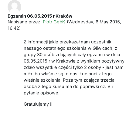
Egzamin 06.05.2015 r Kraków
Liczba odpowiedzi: 0
Napisane przez:
Piotr Gębiś
(
Wednesday, 6 May 2015,
16:42
)
Z informacji jakie przekazał nam uczestnik
naszego ostatniego szkolenia w Gliwicach, z
grupy 30 osób zdających cały egzamin w dniu
06.05.2015 r w Krakowie z wynikiem pozytywny
zdało wszystkie części tylko 2 osoby - jest nam
miło bo właśnie są to nasi kursanci z tego
właśnie szkolenia. Poza tym zdająca trzecia
osoba z tego kursu ma do poprawki cz. V i
pytanie opisowe.
Gratulujemy !!