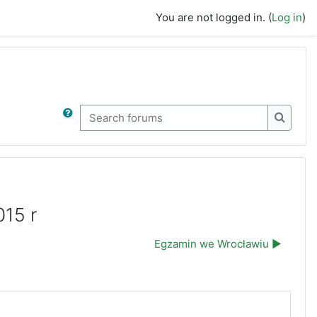
You are not logged in. (
Log in
)
Search forums
Search
015 r
Egzamin we Wrocławiu ▶︎