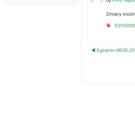
by
Piotr Gębi
Zmiany możliw
D2015000
◀︎ Egzamin 06.05.20