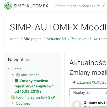
Skip to main content
SIMP-AUTOMEX
Oferta naszego ośrodka
S
SIMP-AUTOMEX Moodl
Home
Site pages
Aktualności
Zmiany możliwa rejes
Skip Navigation
Navigation
Aktualnośc
Home
Zmiany możli
Aktualności
Zmiany możliwa
◀︎ Egzamin 06.05.20
rejestracja "anglików"
od 15.08.2015 r
Display mode
Forum diagnostów SKP
Zmiany możli
Number of rep
Courses