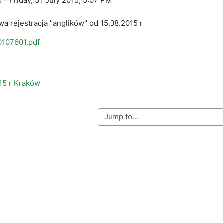
ś
-
Friday, 31 July 2015, 5:07 PM
a rejestracja "anglików" od 15.08.2015 r
107601.pdf
15 r Kraków
Jump to...