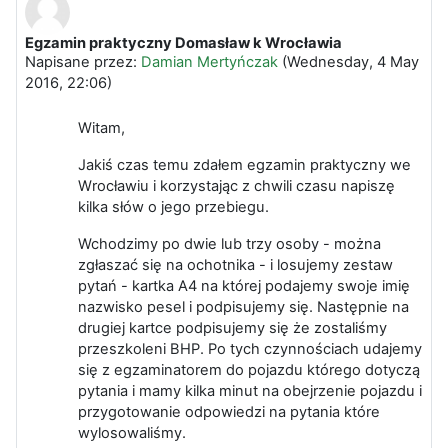
Egzamin praktyczny Domasław k Wrocławia
Liczba odpowiedzi: 0
Napisane przez:
Damian Mertyńczak
(
Wednesday, 4 May
2016, 22:06
)
Witam,
Jakiś czas temu zdałem egzamin praktyczny we
Wrocławiu i korzystając z chwili czasu napiszę
kilka słów o jego przebiegu.
Wchodzimy po dwie lub trzy osoby - można
zgłaszać się na ochotnika - i losujemy zestaw
pytań - kartka A4 na której podajemy swoje imię
nazwisko pesel i podpisujemy się. Następnie na
drugiej kartce podpisujemy się że zostaliśmy
przeszkoleni BHP. Po tych czynnościach udajemy
się z egzaminatorem do pojazdu którego dotyczą
pytania i mamy kilka minut na obejrzenie pojazdu i
przygotowanie odpowiedzi na pytania które
wylosowaliśmy.