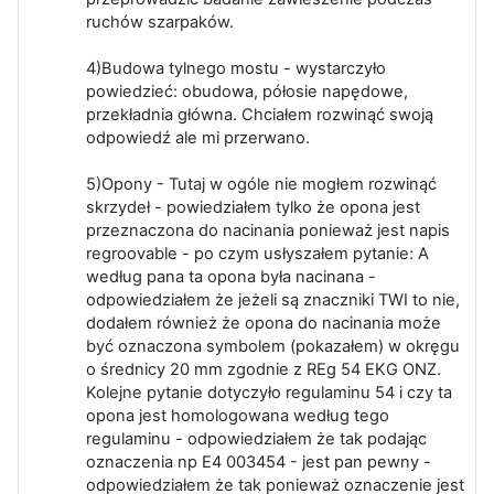
ruchów szarpaków.
4)Budowa tylnego mostu - wystarczyło
powiedzieć: obudowa, półosie napędowe,
przekładnia główna. Chciałem rozwinąć swoją
odpowiedź ale mi przerwano.
5)Opony - Tutaj w ogóle nie mogłem rozwinąć
skrzydeł - powiedziałem tylko że opona jest
przeznaczona do nacinania ponieważ jest napis
regroovable - po czym usłyszałem pytanie: A
według pana ta opona była nacinana -
odpowiedziałem że jeżeli są znaczniki TWI to nie,
dodałem również że opona do nacinania może
być oznaczona symbolem (pokazałem) w okręgu
o średnicy 20 mm zgodnie z REg 54 EKG ONZ.
Kolejne pytanie dotyczyło regulaminu 54 i czy ta
opona jest homologowana według tego
regulaminu - odpowiedziałem że tak podając
oznaczenia np E4 003454 - jest pan pewny -
odpowiedziałem że tak ponieważ oznaczenie jest