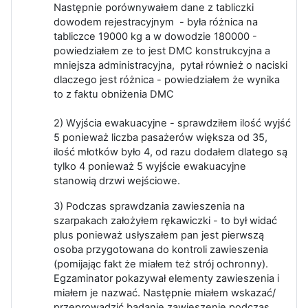
Następnie porównywałem dane z tabliczki
dowodem rejestracyjnym - była różnica na
tabliczce 19000 kg a w dowodzie 180000 -
powiedziałem ze to jest DMC konstrukcyjna a
mniejsza administracyjna, pytał również o naciski
dlaczego jest różnica - powiedziałem że wynika
to z faktu obniżenia DMC
2) Wyjścia ewakuacyjne - sprawdziłem ilość wyjść
5 ponieważ liczba pasażerów większa od 35,
ilość młotków było 4, od razu dodałem dlatego są
tylko 4 ponieważ 5 wyjście ewakuacyjne
stanowią drzwi wejściowe.
3) Podczas sprawdzania zawieszenia na
szarpakach założyłem rękawiczki - to był widać
plus ponieważ usłyszałem pan jest pierwszą
osoba przygotowana do kontroli zawieszenia
(pomijając fakt że miałem też strój ochronny).
Egzaminator pokazywał elementy zawieszenia i
miałem je nazwać. Następnie miałem wskazać/
przeprowadzić badanie zawieszenie podczas