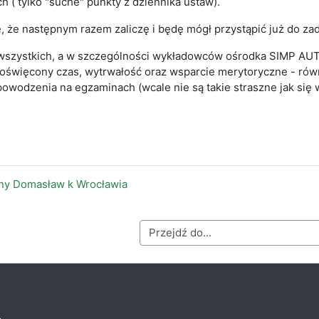
 ( tylko "suche" punkty z dziennika ustaw).
, że następnym razem zaliczę i będę mógł przystąpić już do z
szystkich, a w szczególności wykładowców ośrodka SIMP AUTOM
poświęcony czas, wytrwałość oraz wsparcie merytoryczne - ró
owodzenia na egzaminach (wcale nie są takie straszne jak się 
zny Domasław k Wrocławia
Przejdź do...
h