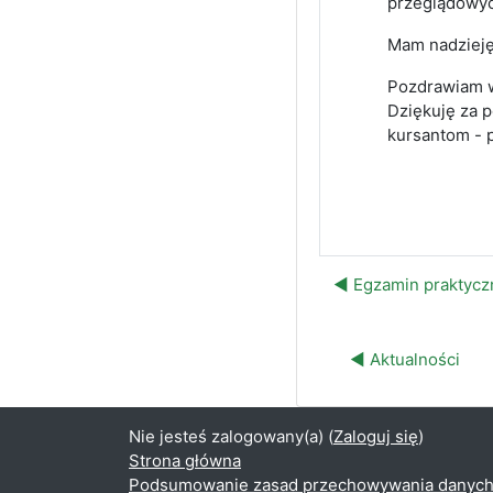
przeglądowych
Mam nadzieję
Pozdrawiam w
Dziękuję za 
kursantom - p
◀︎ Egzamin praktyc
◀︎ Aktualności
Nie jesteś zalogowany(a) (
Zaloguj się
)
Strona główna
Podsumowanie zasad przechowywania danyc