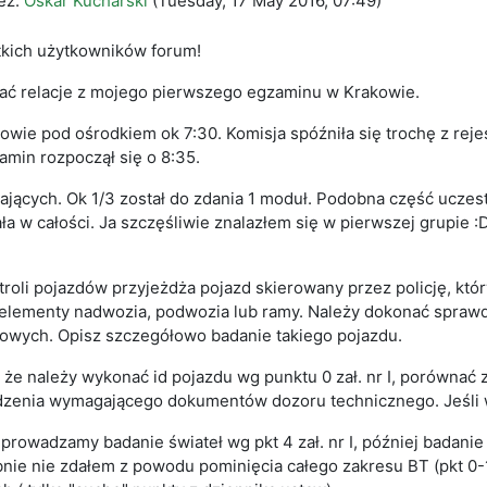
ez:
Oskar Kucharski
(
Tuesday, 17 May 2016, 07:49
)
kich użytkowników forum!
ać relacje z mojego pierwszego egzaminu w Krakowie.
wie pod ośrodkiem ok 7:30. Komisja spóźniła się trochę z rejes
zamin rozpoczął się o 8:35.
ających. Ok 1/3 został do zdania 1 moduł. Podobna część uczest
ła w całości. Ja szczęśliwie znalazłem się w pierwszej grupie 
troli pojazdów przyjeżdża pojazd skierowany przez policję, k
lementy nadwozia, podwozia lub ramy. Należy dokonać sprawdz
gowych. Opisz szczegółowo badanie takiego pojazdu.
 że należy wykonać id pojazdu wg punktu 0 zał. nr I, porówna
dzenia wymagającego dokumentów dozoru technicznego. Jeśli 
eprowadzamy badanie świateł wg pkt 4 zał. nr I, później badanie
e nie zdałem z powodu pominięcia całego zakresu BT (pkt 0-10,