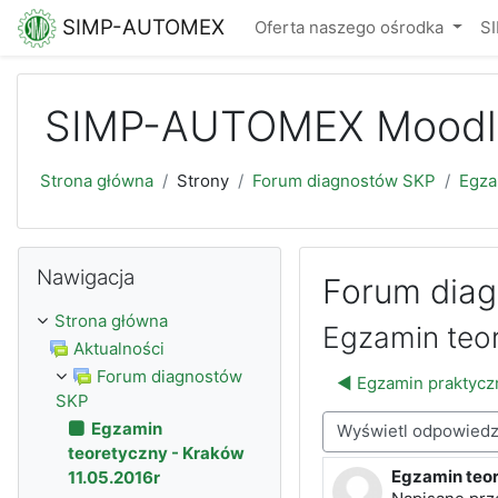
Przejdź do głównej zawartości
SIMP-AUTOMEX
Oferta naszego ośrodka
S
SIMP-AUTOMEX Moodl
Strona główna
Strony
Forum diagnostów SKP
Egza
Pomiń Nawigacja
Nawigacja
Forum dia
Strona główna
Egzamin teor
Aktualności
Forum diagnostów
◀︎ Egzamin praktyc
SKP
Egzamin
Sposób wyświetlania
teoretyczny - Kraków
Egzamin teor
11.05.2016r
Liczba odpowi