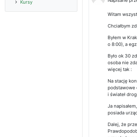
Napisane prz
Kursy
Witam wszyst
Chciałbym zd
Byłem w Krako
o 8:00), a eg
Było ok 30 zd
osoba nie zda
więcej tak :
Na stację kon
podstawowe e
i świateł dro
Ja napisałem,
posiada urzą
Dalej, że prz
Prawdopodobni