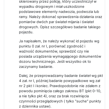
skierowany przez policję, który uczestniczył w
wypadku drogowym i miał uszkodzone
podstawowe elementy nadwozia, podwozia lub
ramy. Należy dokonać sprawdzenia działania oraz
pomiarów dwóch par świateł mijania i świateł
drogowych. Opisz szczegółowo badanie takiego
pojazdu.
Ja napisałem, że należy wykonać id pojazdu wg
punktu 0 zał. nr I, porównać zgodność i
ważność dokumentów, sprawdzić czy nie
posiada urządzenia wymagającego dokumentów
dozoru technicznego. Jeśli wszystko ok to
zaczynamy badanie.
Dalej, że przeprowadzamy badanie świateł wg pkt
4 zał. nr I, później badanie powypadkowe wg zał
nr 2 pkt I i koniec. Prawdopodobnie nie zdałem z
powodu pominięcia całego zakresu BT (pkt 0-10,
a nie tylko pkt 4), oraz za brak rozwinięcia
czynności przeglądowych ( tylko "suche" punkty
z dziennika ustaw).