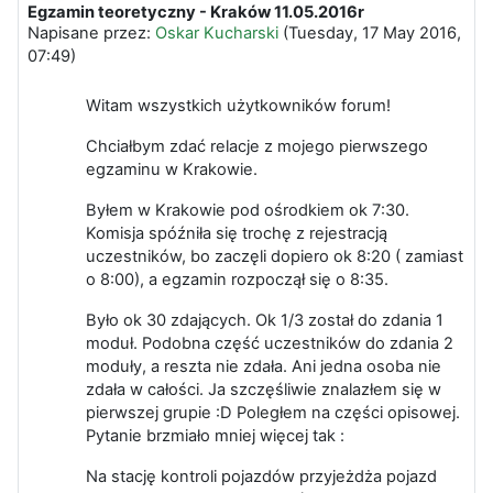
Egzamin teoretyczny - Kraków 11.05.2016r
Liczba odpowiedzi: 0
Napisane przez:
Oskar Kucharski
(
Tuesday, 17 May 2016,
07:49
)
Witam wszystkich użytkowników forum!
Chciałbym zdać relacje z mojego pierwszego
egzaminu w Krakowie.
Byłem w Krakowie pod ośrodkiem ok 7:30.
Komisja spóźniła się trochę z rejestracją
uczestników, bo zaczęli dopiero ok 8:20 ( zamiast
o 8:00), a egzamin rozpoczął się o 8:35.
Było ok 30 zdających. Ok 1/3 został do zdania 1
moduł. Podobna część uczestników do zdania 2
moduły, a reszta nie zdała. Ani jedna osoba nie
zdała w całości. Ja szczęśliwie znalazłem się w
pierwszej grupie :D Poległem na części opisowej.
Pytanie brzmiało mniej więcej tak :
Na stację kontroli pojazdów przyjeżdża pojazd