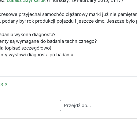
ez:
Łukasz Szynkaruk
(
Thursday, 19 February 2015, 21:17
)
kresowe przyjechał samochód ciężarowy marki już nie pamiętam 
, podany był rok produkcji pojazdu i jeszcze dmc. Jeszcze było
badania wykona diagnosta?
nty są wymagane do badania technicznego?
ia (opisać szczegółowo)
nty wystawi diagnosta po badaniu
13.3
Przejdź do...