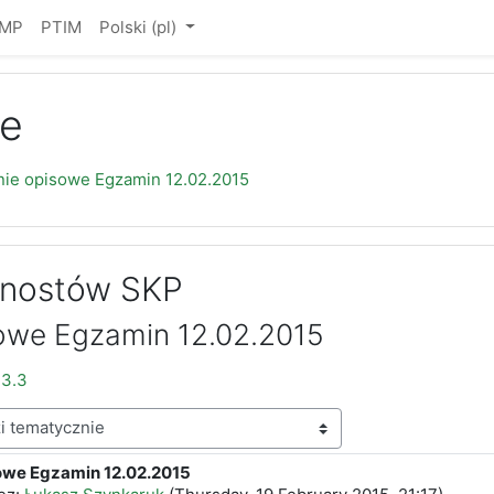
IMP
PTIM
Polski ‎(pl)‎
e
nie opisowe Egzamin 12.02.2015
gnostów SKP
sowe Egzamin 12.02.2015
13.3
owe Egzamin 12.02.2015
edzi: 0