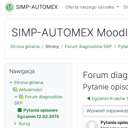
Przejdź do głównej zawartości
SIMP-AUTOMEX
Oferta naszego ośrodka
S
SIMP-AUTOMEX Moodl
Strona główna
Strony
Forum diagnostów SKP
Pyta
Pomiń Nawigacja
Nawigacja
Forum dia
Strona główna
Pytanie opi
Aktualności
Forum diagnostów
◀︎ Egzamin Kraków 
SKP
Pytanie opisowe
Sposób wyświetlania
Egzamin 12.02.2015
Pytanie opis
Liczba odpowi
Kursy