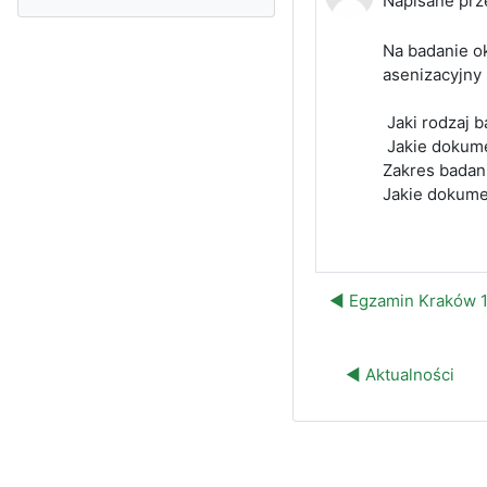
Napisane prz
Na badanie o
asenizacyjny 
Jaki rodzaj 
Jakie dokume
Zakres badan
Jakie dokume
◀︎ Egzamin Kraków 
◀︎ Aktualności