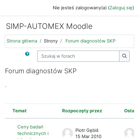
Przejdź do głównej zawartości
Nie jesteś zalogowany(a) (
Zaloguj się
)
SIMP-AUTOMEX Moodle
Strona główna
Strony
Forum diagnostów SKP
Szukaj w forach
Szukaj
Forum diagnostów SKP
.
Temat
Rozpoczęty przez
Ostatn
Status
Lista dyskusji. Wyświetlam {$a ->cou
Ceny badań
Piotr Gębiś
technicznych i
15 Mar 2010