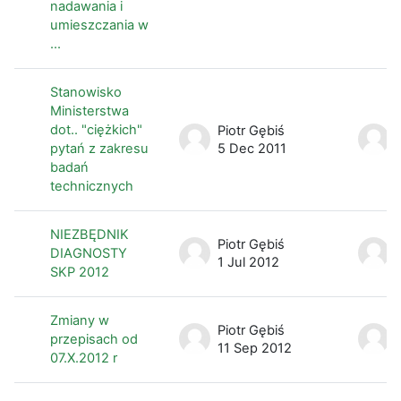
nadawania i
umieszczania w
...
Stanowisko
Ministerstwa
dot.. "ciężkich"
Piotr Gębiś
pytań z zakresu
5 Dec 2011
badań
technicznych
NIEZBĘDNIK
Piotr Gębiś
DIAGNOSTY
1 Jul 2012
SKP 2012
Zmiany w
Piotr Gębiś
przepisach od
11 Sep 2012
07.X.2012 r