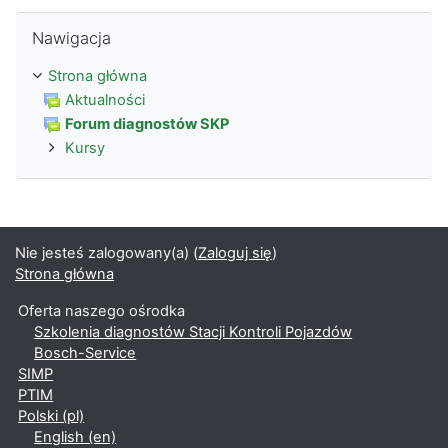
Pomiń Nawigacja
Nawigacja
Strona główna
Aktualności
Forum diagnostów SKP
Kursy
Nie jesteś zalogowany(a) (
Zaloguj się
)
Strona główna
Oferta naszego ośrodka
Szkolenia diagnostów Stacji Kontroli Pojazdów
Bosch-Service
SIMP
PTIM
Polski ‎(pl)‎
English ‎(en)‎